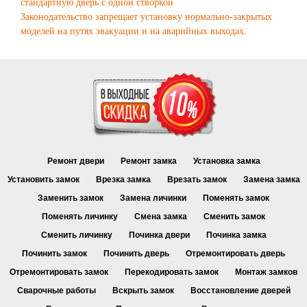
стандартную дверь с одной створкой
Законодательство запрещает установку нормально-закрытых
моделей на путях эвакуации и на аварийных выходах.
Ремонт двери
Ремонт замка
Установка замка
Установить замок
Врезка замка
Врезать замок
Замена замка
Заменить замок
Замена личинки
Поменять замок
Поменять личинку
Смена замка
Сменить замок
Сменить личинку
Починка двери
Починка замка
Починить замок
Починить дверь
Отремонтировать дверь
Отремонтировать замок
Перекодировать замок
Монтаж замков
Сварочные работы
Вскрыть замок
Восстановление дверей