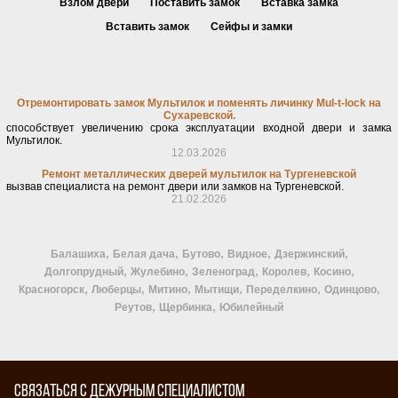
Взлом двери
Поставить замок
Вставка замка
Вставить замок
Сейфы и замки
Отремонтировать замок Мультилок и поменять личинку Mul-t-lock на
Сухаревской.
способствует увеличению срока эксплуатации входной двери и замка
Мультилок.
12.03.2026
Ремонт металлических дверей мультилок на Тургеневской
вызвав специалиста на ремонт двери или замков на Тургеневской.
21.02.2026
,
,
,
,
,
Балашиха
Белая дача
Бутово
Видное
Дзержинский
,
,
,
,
,
Долгопрудный
Жулебино
Зеленоград
Королев
Косино
,
,
,
,
,
,
Красногорск
Люберцы
Митино
Мытищи
Переделкино
Одинцово
,
,
Реутов
Щербинка
Юбилейный
СВЯЗАТЬСЯ С ДЕЖУРНЫМ СПЕЦИАЛИСТОМ