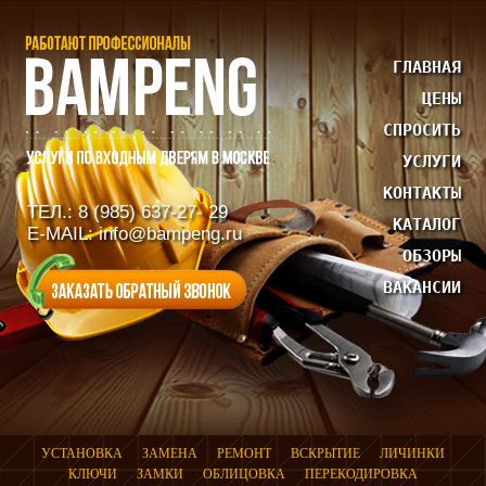
ГЛАВНАЯ
ЦЕНЫ
СПРОСИТЬ
УСЛУГИ
КОНТАКТЫ
ТЕЛ.: 8 (985) 637-27- 29
КАТАЛОГ
E-MAIL: info@bampeng.ru
ОБЗОРЫ
ВАКАНСИИ
УСТАНОВКА
ЗАМЕНА
РЕМОНТ
ВСКРЫТИЕ
ЛИЧИНКИ
КЛЮЧИ
ЗАМКИ
ОБЛИЦОВКА
ПЕРЕКОДИРОВКА