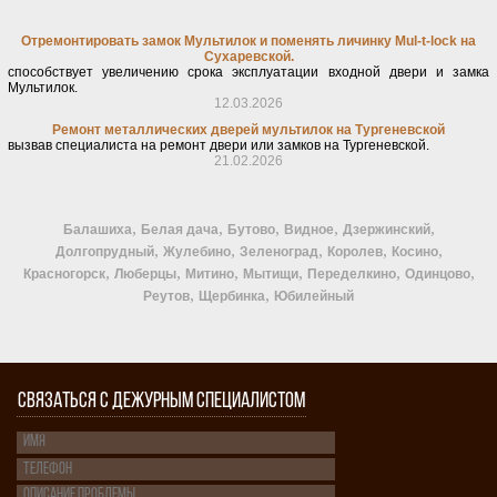
Отремонтировать замок Мультилок и поменять личинку Mul-t-lock на
Сухаревской.
способствует увеличению срока эксплуатации входной двери и замка
Мультилок.
12.03.2026
Ремонт металлических дверей мультилок на Тургеневской
вызвав специалиста на ремонт двери или замков на Тургеневской.
21.02.2026
,
,
,
,
,
Балашиха
Белая дача
Бутово
Видное
Дзержинский
,
,
,
,
,
Долгопрудный
Жулебино
Зеленоград
Королев
Косино
,
,
,
,
,
,
Красногорск
Люберцы
Митино
Мытищи
Переделкино
Одинцово
,
,
Реутов
Щербинка
Юбилейный
СВЯЗАТЬСЯ С ДЕЖУРНЫМ СПЕЦИАЛИСТОМ