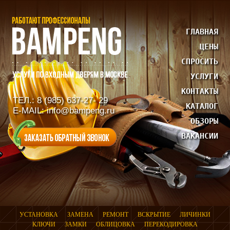
ГЛАВНАЯ
ЦЕНЫ
СПРОСИТЬ
УСЛУГИ
КОНТАКТЫ
ТЕЛ.: 8 (985) 637-27- 29
КАТАЛОГ
E-MAIL: info@bampeng.ru
ОБЗОРЫ
ВАКАНСИИ
УСТАНОВКА
ЗАМЕНА
РЕМОНТ
ВСКРЫТИЕ
ЛИЧИНКИ
КЛЮЧИ
ЗАМКИ
ОБЛИЦОВКА
ПЕРЕКОДИРОВКА