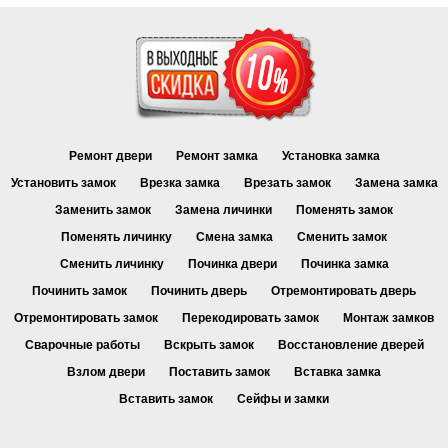
Ремонт двери
Ремонт замка
Установка замка
Установить замок
Врезка замка
Врезать замок
Замена замка
Заменить замок
Замена личинки
Поменять замок
Поменять личинку
Смена замка
Сменить замок
Сменить личинку
Починка двери
Починка замка
Починить замок
Починить дверь
Отремонтировать дверь
Отремонтировать замок
Перекодировать замок
Монтаж замков
Сварочные работы
Вскрыть замок
Восстановление дверей
Взлом двери
Поставить замок
Вставка замка
Вставить замок
Сейфы и замки